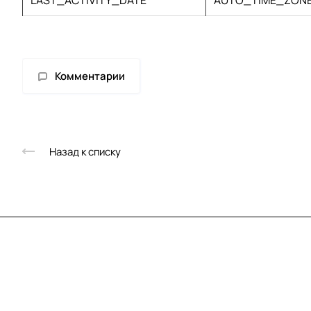
LAST_ACTIVITY_DATE
AUTO_TIME_ZON
Комментарии
Назад к списку
Скидка 10% за под
на новинки и акции