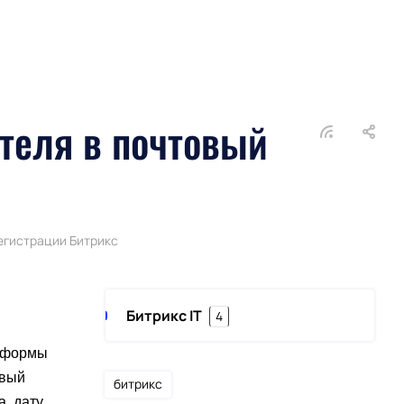
теля в почтовый
регистрации Битрикс
Битрикс IT
4
с формы
овый
битрикс
, дату