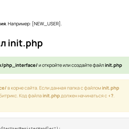
тия
. Например: [NEW_USER].
 init.php
ix/php_interface/
и откройте или создайте файл
init.php
ce/
в корне сайта. Если данная папка с файлом
init.php
 Битрикс. Код файла
init.php
должен начинаться с
<?
.
fterUserRegisterHandler");
