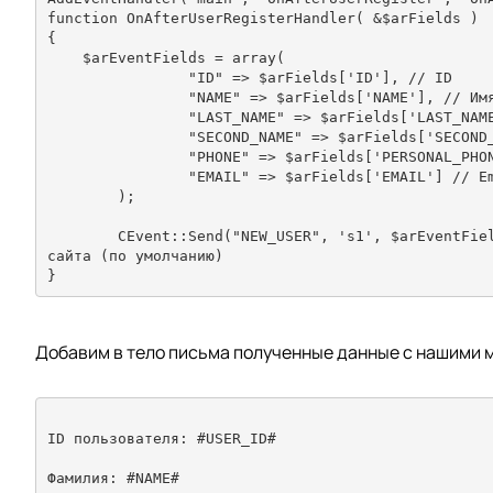
function OnAfterUserRegisterHandler( &$arFields )

{

    $arEventFields = array(

		"ID" => $arFields['ID'], // ID

		"NAME" => $arFields['NAME'], // Имя

		"LAST_NAME" => $arFields['LAST_NAME'], // Фамилия

		"SECOND_NAME" => $arFields['SECOND_NAME'], // Отчество

		"PHONE" => $arFields['PERSONAL_PHONE'], // Номер телефона

		"EMAIL" => $arFields['EMAIL'] // Email

	);

	CEvent::Send("NEW_USER", 's1', $arEventFields); // NEW_USER меняем на свой Тип почтового события, s1 - ID 
сайта (по умолчанию)

Добавим в тело письма полученные данные с нашими 
ID пользователя: #USER_ID#
Фамилия: #NAME# 