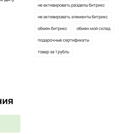
не активировать разделы битрикс
не активировать элементы битрикс
обмен битрикс
обмен мой склад
подарочные сертификаты
товар за 1 рубль
ния