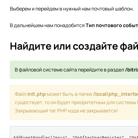
Выберем и перейдем в нужный нам почтовый шаблон.
В дальнейшем нам понадобится
Тип почтового собы
Найдите или создайте файл
В файловой системе сайта перейдите в раздел
/bitr
Файл
init.php
может быть в папке
/local/php_interfa
существует, то он будет приоритетным для системы
Закрывающий тег PHP кода не закрывается!
AddEventHandler("main", "OnAfterUserRegister", "OnA