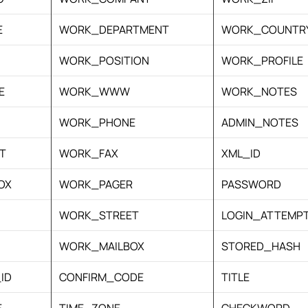
E
WORK_DEPARTMENT
WORK_COUNTR
WORK_POSITION
WORK_PROFILE
E
WORK_WWW
WORK_NOTES
WORK_PHONE
ADMIN_NOTES
T
WORK_FAX
XML_ID
OX
WORK_PAGER
PASSWORD
WORK_STREET
LOGIN_ATTEMP
WORK_MAILBOX
STORED_HASH
ID
CONFIRM_CODE
TITLE